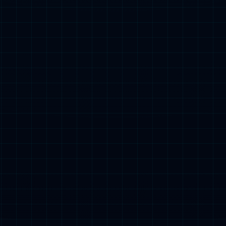
药物研发
科技k1集团
search and development
Technology qilu