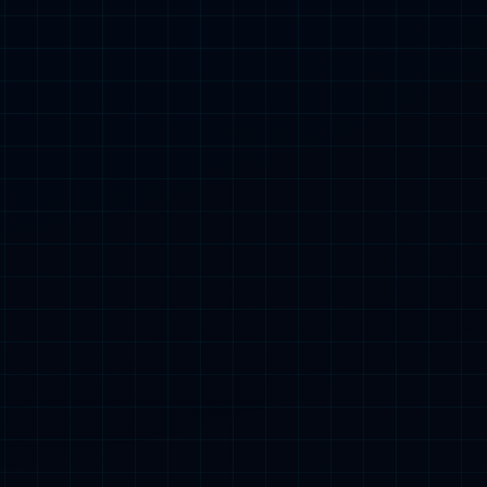
国际k1集团
International Qilu