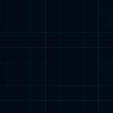
查看详情 +
固体危废库废气排放口2026年第一季度环境监测信息公开
关于我们
根植k1集团 家国天下
k1集团制药以维护人类健康为宗旨，以满足社会需求为己任，以
物。公司总部位于山东省济南市，是中国大型综合性现代制药企业