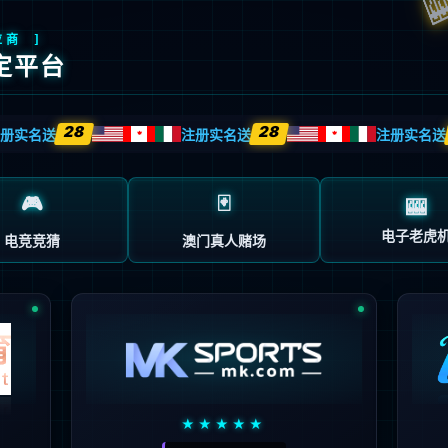
创新与国际化
k1集团动态
产品中心
可持续发展
企