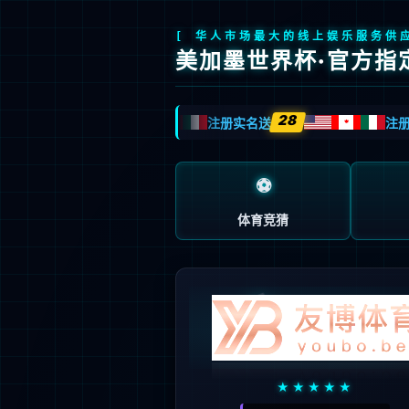
网站首页
关于我们
哎呀！
页面找不到了！
可能的原因有：
网站可能在进行维护或者出现了程序问题。