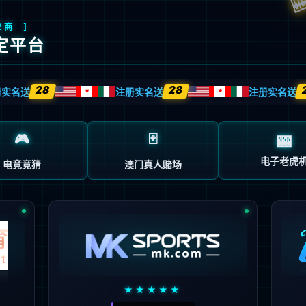
创新与国际化
k1集团动态
产品中心
可持续发展
企