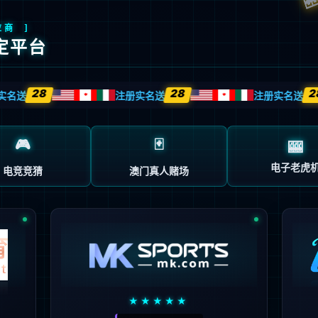
创新与国际化
k1集团动态
产品中心
可持续发展
企