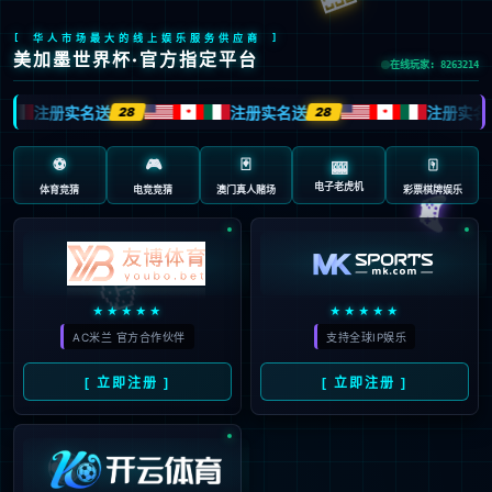
网站首页
关于我们
哎呀！
创新与国际化
页面找不到了！
k1集团动态
可能的原因有：
产品中心
网站可能在进行维护或者出现了程序问题。
可持续发展
回到首页
企业文化